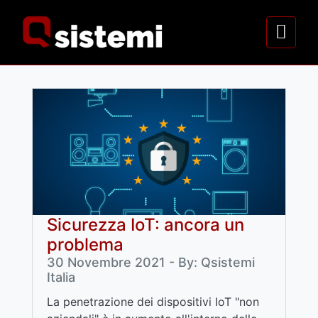
Sicurezza IoT: ancora un
problema
30 Novembre 2021 - By: Qsistemi
Italia
La penetrazione dei dispositivi IoT "non