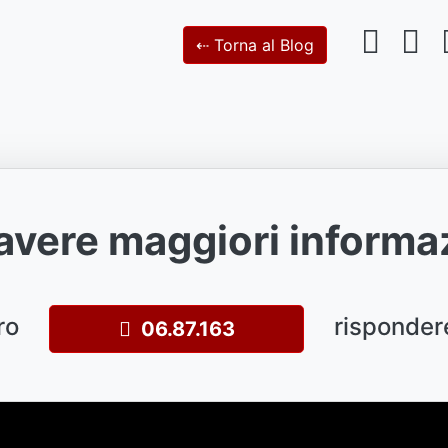
⇠ Torna al Blog
avere maggiori informa
ro
risponder
06.87.163