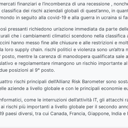
i mercati finanziari e l’incombenza di una recessione , nonché
 classifica dei rischi aziendali globali di quest’anno, in q
 mondo in seguito alla covid-19 e alla guerra in ucraina si fa
così pressanti richiedono un’azione immediata da parte delle
turali che i cambiamenti climatici scendono nella classifica
ccini hanno messo fine alle chiusure e alle restrizioni e mo
la loro supply chain. rischi politici e violenza sono un’altra 
0° posto, mentre la carenza di manodopera qualificata sale a
slativo e regolamentare rimangono un rischio importante al 
ue posizioni al 9° posto.
uattro rischi principali dell’Allianz Risk Barometer sono sos
lle aziende a livello globale e con le principali economie eu
informatici, come le interruzioni dell’attività IT, gli attacchi
 ai rischi più importanti a livello globale per il secondo anno
 19 paesi diversi, tra cui Canada, Francia, Giappone, India e