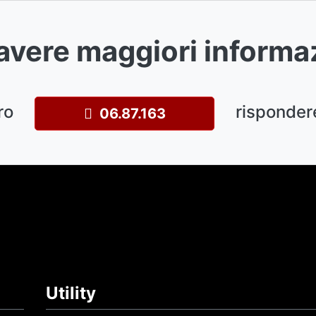
avere maggiori informa
ro
risponder
06.87.163
Utility