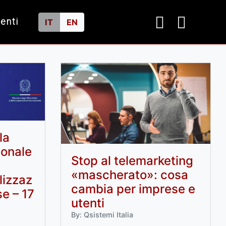
ienti
IT
EN
la
ionale
Stop al telemarketing
«mascherato»: cosa
lizzaz
cambia per imprese e
se – 17
utenti
By: Qsistemi Italia