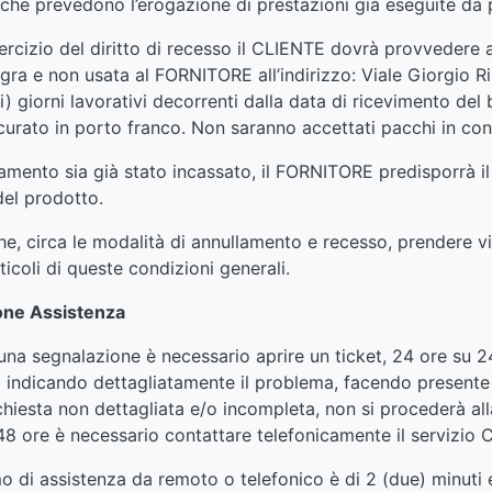
zi che prevedono l’erogazione di prestazioni già eseguite 
rcizio del diritto di recesso il CLIENTE dovrà provvedere a
egra e non usata al FORNITORE all’indirizzo: Viale Giorgio R
i) giorni lavorativi decorrenti dalla data di ricevimento del
urato in porto franco. Non saranno accettati pacchi in con
mento sia già stato incassato, il FORNITORE predisporrà il 
del prodotto.
he, circa le modalità di annullamento e recesso, prendere vis
rticoli di queste condizioni generali.
ione Assistenza
na segnalazione è necessario aprire un ticket, 24 ore su 24 e 
ndicando dettagliatamente il problema, facendo presente risu
chiesta non dettagliata e/o incompleta, non si procederà all
 48 ore è necessario contattare telefonicamente il servizio C
o di assistenza da remoto o telefonico è di 2 (due) minuti