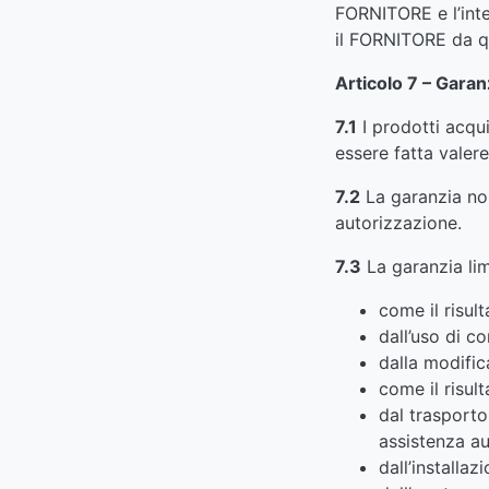
FORNITORE e l’inte
il FORNITORE da qu
Articolo 7 – Garan
7.1
I prodotti acqu
essere fatta valer
7.2
La garanzia non
autorizzazione.
7.3
La garanzia lim
come il risul
dall’uso di 
dalla modific
come il risul
dal trasporto
assistenza au
dall’installaz