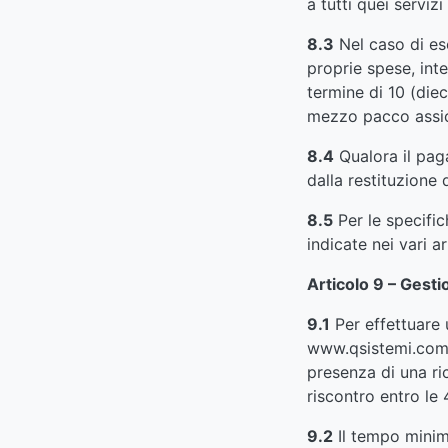
a tutti quei servi
8.3
Nel caso di ese
proprie spese, int
termine di 10 (diec
mezzo pacco assic
8.4
Qualora il paga
dalla restituzione 
8.5
Per le specific
indicate nei vari a
Articolo 9 – Gest
9.1
Per effettuare u
www.qsistemi.com i
presenza di una ri
riscontro entro le
9.2
Il tempo minim