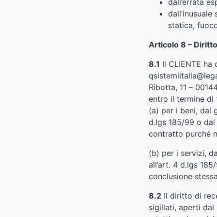
dall’errata e
dall’inusuale 
statica, fuoco
Articolo 8 – Dirit
8.1
Il CLIENTE ha d
qsistemiitalia@lega
Ribotta, 11 – 0014
entro il termine di
(a) per i beni, dal
d.lgs 185/99 o dal 
contratto purché no
(b) per i servizi, 
all’art. 4 d.lgs 18
conclusione stessa
8.2
Il diritto di r
sigillati, aperti 