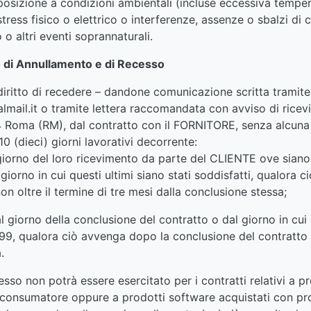
sposizione a condizioni ambientali (incluse eccessiva temper
stress fisico o elettrico o interferenze, assenze o sbalzi di c
 o altri eventi soprannaturali.
to di Annullamento e di Recesso
iritto di recedere – dandone comunicazione scritta tramite 
lmail.it o tramite lettera raccomandata con avviso di ricevi
4 Roma (RM), dal contratto con il FORNITORE, senza alcuna p
 10 (dieci) giorni lavorativi decorrente:
 giorno del loro ricevimento da parte del CLIENTE ove siano sta
giorno in cui questi ultimi siano stati soddisfatti, qualora
n oltre il termine di tre mesi dalla conclusione stessa;
dal giorno della conclusione del contratto o dal giorno in cui s
5/99, qualora ciò avvenga dopo la conclusione del contratto 
.
ecesso non potrà essere esercitato per i contratti relativi a p
dal consumatore oppure a prodotti software acquistati con p