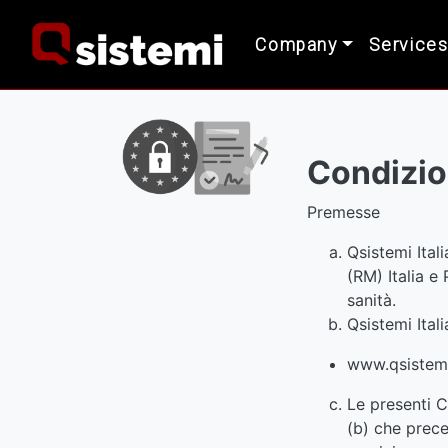
Company
Services
Condizio
Premesse
Qsistemi Ital
(RM) Italia e
sanità.
Qsistemi Itali
www.qsistemi
Le presenti Co
(b) che prece