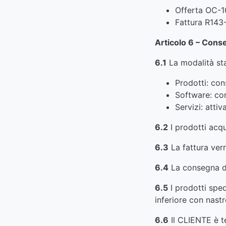
Offerta OC-1
Fattura R143
Articolo 6 – Cons
6.1
La modalità sta
Prodotti: con
Software: con
Servizi: atti
6.2
I prodotti acqu
6.3
La fattura verr
6.4
La consegna dei
6.5
I prodotti sped
inferiore con nast
6.6
Il CLIENTE è te