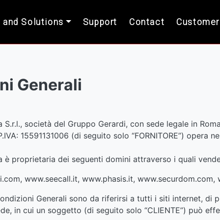
 and Solutions
Support
Contact
Customer
ni Generali
ia S.r.l., società del Gruppo Gerardi, con sede legale in Ro
 P.IVA: 15591131006 (di seguito solo “FORNITORE”) opera nel
a è proprietaria dei seguenti domini attraverso i quali vende 
.com, www.seecall.it, www.phasis.it, www.securdom.com,
ndizioni Generali sono da riferirsi a tutti i siti internet, di 
de, in cui un soggetto (di seguito solo “CLIENTE”) può eff