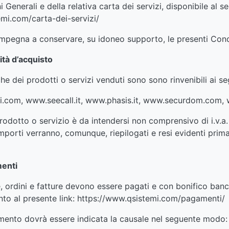
 Generali e della relativa carta dei servizi, disponibile al se
mi.com/carta-dei-servizi/
impegna a conservare, su idoneo supporto, le presenti Cond
ità d’acquisto
he dei prodotti o servizi venduti sono sono rinvenibili ai seg
.com, www.seecall.it, www.phasis.it, www.securdom.com,
rodotto o servizio è da intendersi non comprensivo di i.v.a.
 importi verranno, comunque, riepilogati e resi evidenti prim
menti
e, ordini e fatture devono essere pagati e con bonifico banca
to al presente link: https://www.qsistemi.com/pagamenti/
ento dovrà essere indicata la causale nel seguente modo: