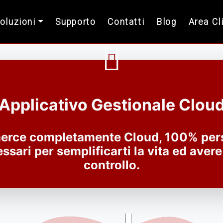
Soluzioni
Supporto
Contatti
Blog
Area Cl
Applicativo Gestionale Clou
erce completamente Cloud, 100% pers
ssari per semplificarti la vita ed avere
controllo.