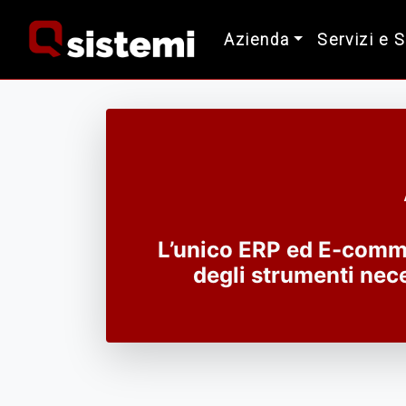
Azienda
Servizi e 
L’unico ERP ed E-comm
degli strumenti nece