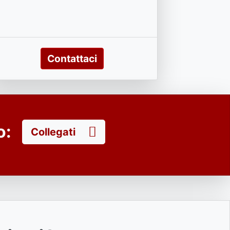
Contattaci
to:
Collegati