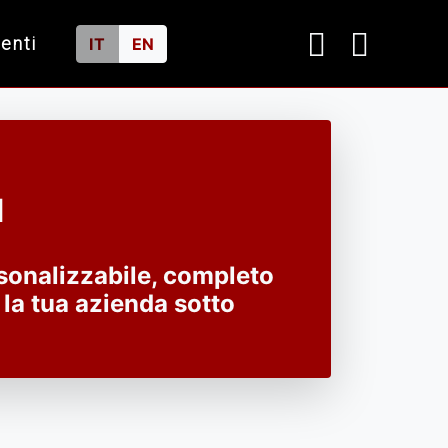
ienti
IT
EN
d
onalizzabile, completo
 la tua azienda sotto