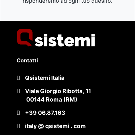
risponderemo ad ogni tuo quesito.
Contatti
Qsistemi Italia
Viale Giorgio Ribotta, 11
00144 Roma (RM)
+39 06.87.163
italy @ qsistemi . com