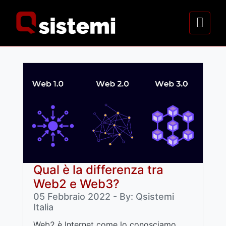
Qual è la differenza tra
Web2 e Web3?
05 Febbraio 2022 - By: Qsistemi
Italia
Web2 è Internet come lo conosciamo