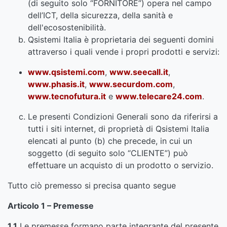
(di seguito solo “FORNITORE”) opera nel campo
dell’ICT, della sicurezza, della sanità e
dell'ecosostenibilità.
Qsistemi Italia è proprietaria dei seguenti domini
attraverso i quali vende i propri prodotti e servizi:
www.qsistemi.com
,
www.seecall.it
,
www.phasis.it
,
www.securdom.com
,
www.tecnofutura.it
e
www.telecare24.com
.
Le presenti Condizioni Generali sono da riferirsi a
tutti i siti internet, di proprietà di Qsistemi Italia
elencati al punto (b) che precede, in cui un
soggetto (di seguito solo “CLIENTE”) può
effettuare un acquisto di un prodotto o servizio.
Tutto ciò premesso si precisa quanto segue
Articolo 1 – Premesse
1.1
Le premesse formano parte integrante del presente