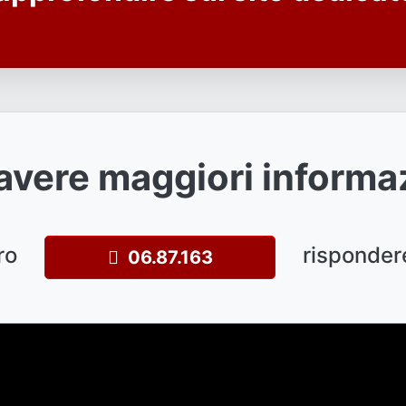
avere maggiori informa
ro
risponder
06.87.163