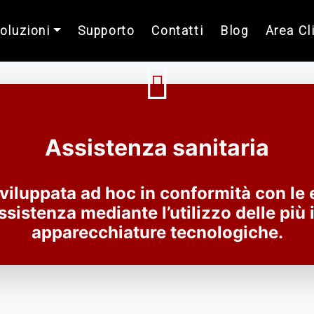
Soluzioni
Supporto
Contatti
Blog
Area Cl
Assistenza sanitaria
iluppata ad hoc in conformità con le 
ssistenza mediante l’utilizzo delle più
apparecchiature tecnologiche.