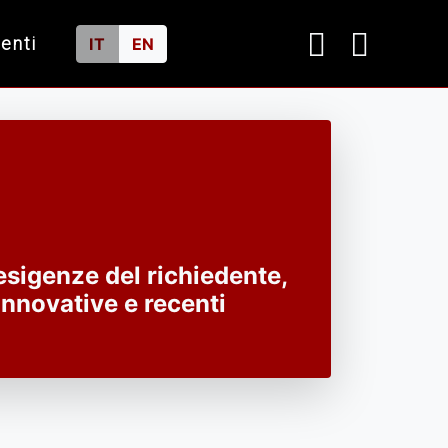
ienti
IT
EN
esigenze del richiedente,
 innovative e recenti