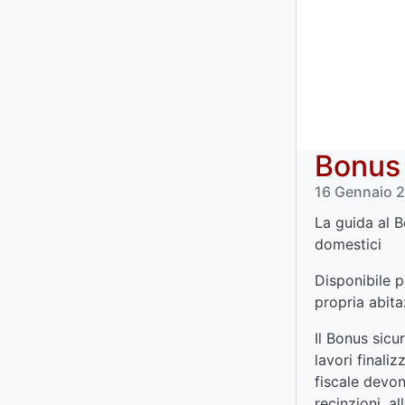
Bonus 
16 Gennaio 20
La guida al B
domestici
Disponibile p
propria abita
Il Bonus sicu
lavori finaliz
fiscale devon
recinzioni, al