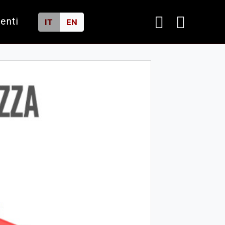
ienti
IT
EN