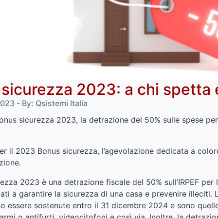
sicurezza 2023: a chi spetta
23 - By: Qsistemi Italia
onus sicurezza 2023, la detrazione del 50% sulle spese per l
er il 2023 Bonus sicurezza, l’agevolazione dedicata a color
zione.
rezza 2023 è una detrazione fiscale del 50% sull’IRPEF per 
zati a garantire la sicurezza di una casa e prevenire illeciti.
o essere sostenute entro il 31 dicembre 2024 e sono quelle 
larmi o antifurti, videocitofoni e così via. Inoltre, la detraz