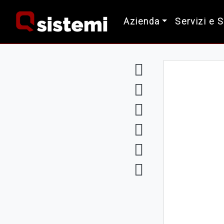
Azienda
Servizi e 