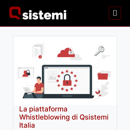
La piattaforma
Whistleblowing di Qsistemi
Italia