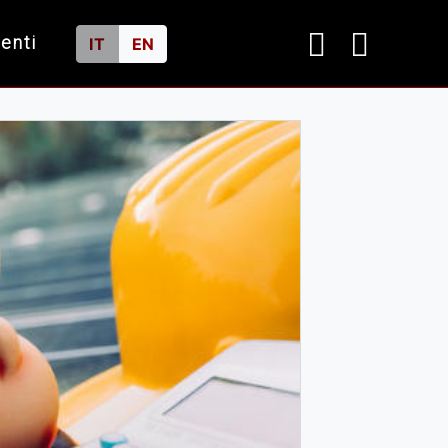
ienti
IT
EN