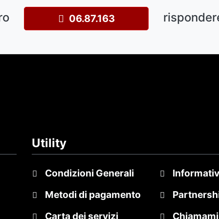
ro
risponder
06.87.163
Utility
Condizioni Generali
Informativ
Metodi di pagamento
Partnersh
Carta dei servizi
Chiamami