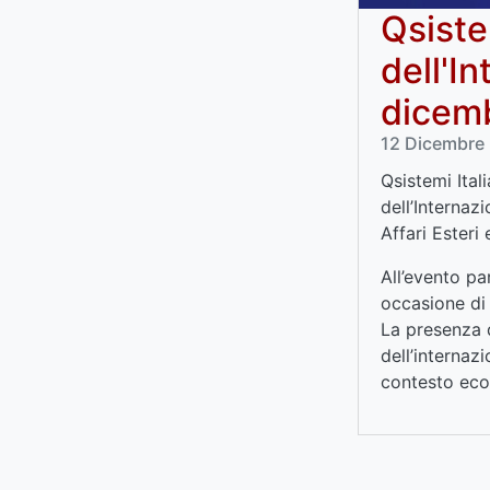
Qsiste
dell'I
dicem
12 Dicembre 2
Qsistemi Ital
dell’Internaz
Affari Esteri
All’evento pa
occasione di 
La presenza d
dell’internaz
contesto eco