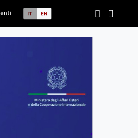
ienti
IT
EN