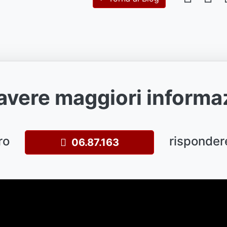
avere maggiori informa
ro
risponder
06.87.163