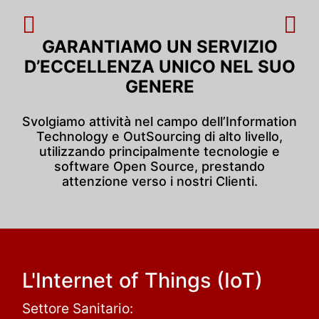
GARANTIAMO UN SERVIZIO
D’ECCELLENZA UNICO NEL SUO
GENERE
Svolgiamo attività nel campo dell’Information
Technology e OutSourcing di alto livello,
utilizzando principalmente tecnologie e
ia annuncia la propria
Intelligenza artificia
software Open Source, prestando
one alla Conferenza
digitali e digital 
attenzione verso i nostri Clienti.
azionale...
L'Internet of Things (IoT)
Settore Sanitario: