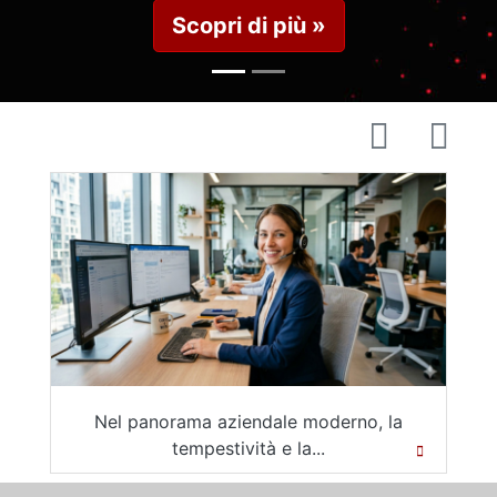
di più »
Scopri 
aziendale moderno, la
Il Decreto che discipl
stività e la...
Energetiche Rinnovab