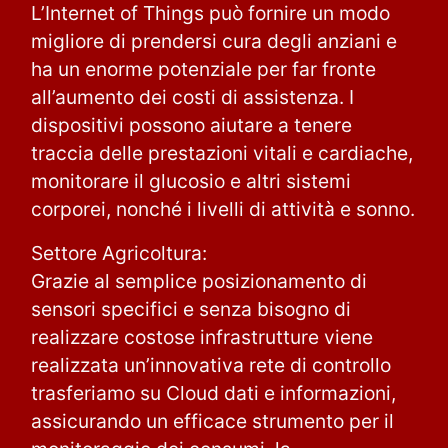
L’Internet of Things può fornire un modo
migliore di prendersi cura degli anziani e
anni il fenomeno delle
Ieri 14 Novembre 20
ha un enorme potenziale per far fronte
ciali indesiderate —...
Direttore Operativo, Mar
all’aumento dei costi di assistenza. I
dispositivi possono aiutare a tenere
traccia delle prestazioni vitali e cardiache,
monitorare il glucosio e altri sistemi
corporei, nonché i livelli di attività e sonno.
Settore Agricoltura:
Grazie al semplice posizionamento di
sensori specifici e senza bisogno di
realizzare costose infrastrutture viene
cellenza sulle energie
Il nostro Direttore Gen
realizzata un’innovativa rete di controllo
i presso la sedi...
Marco Gerardi, ha siglato
trasferiamo su Cloud dati e informazioni,
assicurando un efficace strumento per il