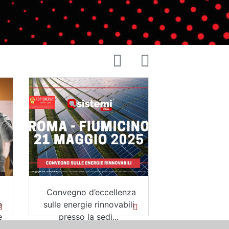
i più »
ri 14 Novembre 2024, il
Il nostro Direttore
nostro Direttore
Generale e Docente,
Operativo, Marco
Marco Gerardi, ha siglato