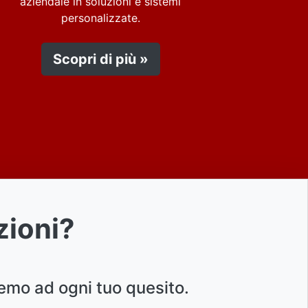
aziendale in soluzioni e sistemi
personalizzate.
Scopri di più »
zioni?
emo ad ogni tuo quesito.