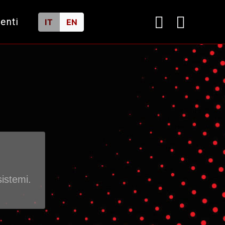
ienti
IT
EN
nsformation
n'epoca di radicale cambiamento
ale.