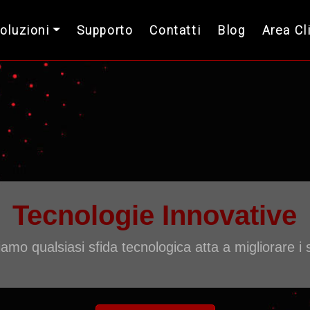
Soluzioni
Supporto
Contatti
Blog
Area Cl
Digital Tra
La trasformazione digitale in u
glob