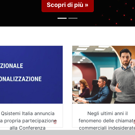
Scopri d
he disciplina
Intelligenza artificiale,
Ie
 Energetiche
competenze digitali e
i (D.M....
digital divide,...